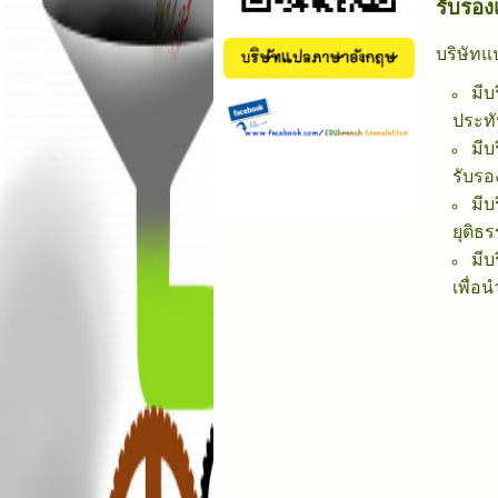
รับรอง
บริษัท
มี
ประท
มีบ
รับร
มี
ยุติธ
มีบ
เพื่อ